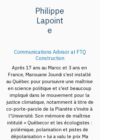
Philippe
Join our Climate Ambition 
Lapoint
Breakfast to learn more about 
e
climate change issues and 
international climate 
negotiations.
Communications Advisor at FTQ
Construction
Après 17 ans au Maroc et 3 ans en 
France, Marouane Joundi s'est installé 
au Québec pour poursuivre une maîtrise 
en science politique et s'est beaucoup 
impliqué dans le mouvement pour la 
justice climatique, notamment à titre de 
co-porte-parole de la Planète s'invite à 
l'Université. Son mémoire de maîtrise 
intitulé « Québecor et les écologistes : 
polémique, polarisation et pistes de 
dépolarisation » lui a valu le prix Ma 