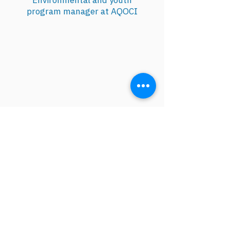
Environmental and youth
program manager at AQOCI
Leïla Cantave s’est jointe à CAN-Rac en 
septembre 2022. Leïla est diplômée de 
l’Université McGill, où elle a fait des 
études en développement 
international, économie et études 
environnementales. Son intérêt pour la 
justice sociale s’est naturellement 
développé pour incorporer une 
approche intersectionnelle dans son 