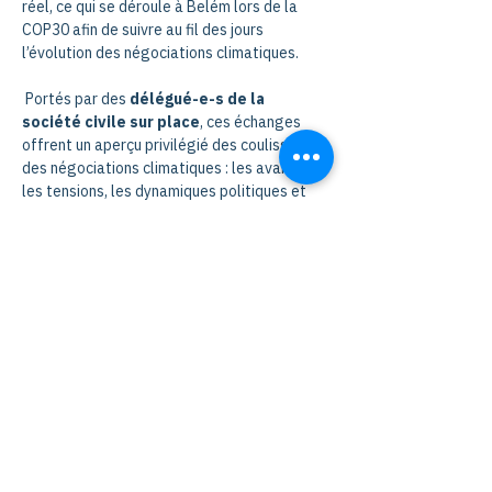
réel, ce qui se déroule à Belém lors de la 
COP30 afin de suivre au fil des jours 
l’évolution des négociations climatiques.
 Portés par des 
délégué-e-s de la 
société civile sur place
, ces échanges 
offrent un aperçu privilégié des coulisses 
des négociations climatiques : les avancées, 
les tensions, les dynamiques politiques et 
les perspectives d’action qui se dessinent.
Ne manquez pas ces rendez-vous 
incontournables pour 
vivre la COP30 de 
l’intérieur
 !
Share this event