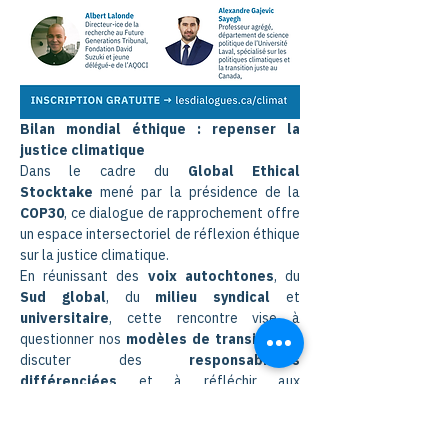
Bilan mondial éthique : repenser la 
justice climatique
Dans le cadre du 
Global Ethical 
Stocktake
 mené par la présidence de la 
COP30
, ce dialogue de rapprochement offre 
un espace intersectoriel de réflexion éthique 
sur la justice climatique.
En réunissant des 
voix autochtones
, du 
Sud global
, du 
milieu syndical
 et 
universitaire
, cette rencontre vise à 
questionner nos 
modèles de transition
, à 
discuter des 
responsabilités 
différenciées
 et à réfléchir aux 
valeurs
 qui devraient guider l’action 
climatique.
Au-delà des chiffres et des engagements 