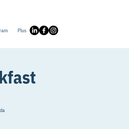
gram
Plus
kfast
nda