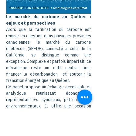
Le marché du carbone au Québec : 
enjeux et perspectives 
Alors que la tarification du carbone est 
remise en question dans plusieurs provinces 
canadiennes, le marché du carbone 
québécois (SPEDE), connecté à celui de la 
Californie, se distingue comme une 
exception. Complexe et parfois imparfait, ce 
mécanisme reste un outil central pour 
financer la décarbonation  et soutenir la 
transition énergétique au Québec. 
Ce panel propose un échange accessible et 
analytique réunissant économistes, 
représentant·e·s syndicaux, patronaux et 
environnementaux. Il offre une occasion 
unique de mieux comprendre les forces et 
les limites du système actuel, et d’explorer 
les conditions nécessaires pour maintenir le 
cap sur la transition énergétique, même dans 