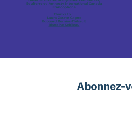
David Suzuki
Nature Quebec Foundation,
Équiterre et
Amnesty International Canada
Francophone
Thanks to :
Laura Zarate-Gagne
Edouard Bernier-Thibault
Blandine Sebileau
Abonnez-vo