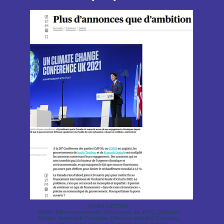
OPEN LETTER
With: ENvironnement JEUnesse, la
FTQ,
Climate
Action Network Canada,
Climate Reality Canada,